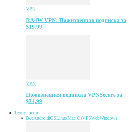
VPN
RA4W VPN: Пожизненная подписка за
$19.99
VPN
Пожизненная подписка VPNSecure за
$34,99
Технологии
Все
Android
iOS
Linux
Mac Os
VPS
Web
Windows