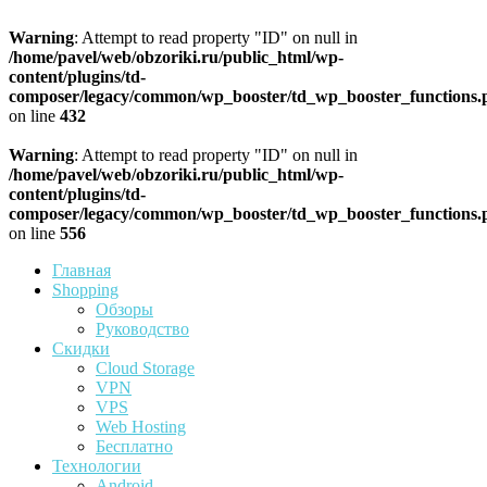
Warning
: Attempt to read property "ID" on null in
/home/pavel/web/obzoriki.ru/public_html/wp-
content/plugins/td-
composer/legacy/common/wp_booster/td_wp_booster_functions.
on line
432
Warning
: Attempt to read property "ID" on null in
/home/pavel/web/obzoriki.ru/public_html/wp-
content/plugins/td-
composer/legacy/common/wp_booster/td_wp_booster_functions.
on line
556
Главная
Shopping
Обзоры
Руководство
Скидки
Cloud Storage
VPN
VPS
Web Hosting
Бесплатно
Технологии
Android