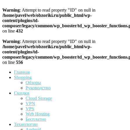
Warning
: Attempt to read property "ID" on null in
/home/pavel/web/obzoriki.ru/public_html/wp-
content/plugins/td-
composer/legacy/common/wp_booster/td_wp_booster_functions.
on line
432
Warning
: Attempt to read property "ID" on null in
/home/pavel/web/obzoriki.ru/public_html/wp-
content/plugins/td-
composer/legacy/common/wp_booster/td_wp_booster_functions.
on line
556
Главная
Shopping
Обзоры
Руководство
Скидки
Cloud Storage
VPN
VPS
Web Hosting
Бесплатно
Технологии
Android