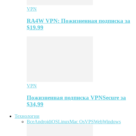
VPN
RA4W VPN: Пожизненная подписка за
$19.99
VPN
Пожизненная подписка VPNSecure за
$34,99
Технологии
Все
Android
iOS
Linux
Mac Os
VPS
Web
Windows