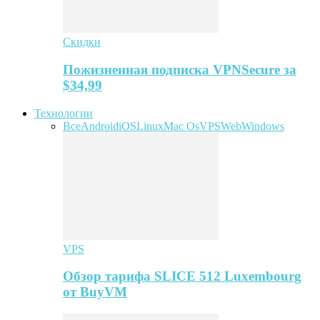
Скидки
Пожизненная подписка VPNSecure за
$34,99
Технологии
Все
Android
iOS
Linux
Mac Os
VPS
Web
Windows
VPS
Обзор тарифа SLICE 512 Luxembourg
от BuyVM