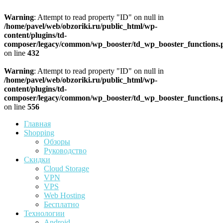
Warning
: Attempt to read property "ID" on null in
/home/pavel/web/obzoriki.ru/public_html/wp-
content/plugins/td-
composer/legacy/common/wp_booster/td_wp_booster_functions.
on line
432
Warning
: Attempt to read property "ID" on null in
/home/pavel/web/obzoriki.ru/public_html/wp-
content/plugins/td-
composer/legacy/common/wp_booster/td_wp_booster_functions.
on line
556
Главная
Shopping
Обзоры
Руководство
Скидки
Cloud Storage
VPN
VPS
Web Hosting
Бесплатно
Технологии
Android