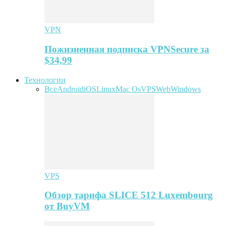
VPN
Пожизненная подписка VPNSecure за
$34,99
Технологии
Все
Android
iOS
Linux
Mac Os
VPS
Web
Windows
VPS
Обзор тарифа SLICE 512 Luxembourg
от BuyVM