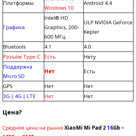
Платформы
Android 4.4
Windows 10
Intel® HD
ULP NVIDIA GeForce
Графика
Graphics, 200-
Kepler
600 МГц
Bluetools
4.1
4.0
Разъём Type-C
Есть
Нету
Поддержка
Нет
Есть
Micro SD
GPS
Нет
Нет
3G | 4G | LTE
Нет
Нет
Цена?
Средняя цена на рынке
XiaoMi Mi Pad 2
16
Gb
=