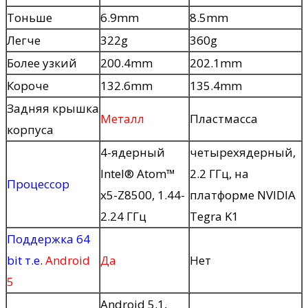
Тоньше
6.9mm
8.5mm
Легче
322g
360g
Более узкий
200.4mm
202.1mm
Короче
132.6mm
135.4mm
Задняя крышка
Металл
Пластмасса
корпуса
4-ядерный
четырехядерный,
Intel® Atom™
2.2 ГГц, на
Процессор
x5-Z8500, 1.44-
платформе NVIDIA
2.24 ГГц
Tegra K1
Поддержка 64
bit т.е
.
Android
Да
Нет
5
Android 5.1,