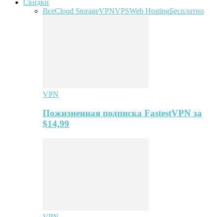
Скидки
Все
Cloud Storage
VPN
VPS
Web Hosting
Бесплатно
VPN
Пожизненная подписка FastestVPN за
$14,99
VPN