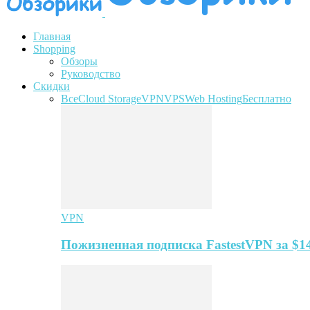
Главная
Shopping
Обзоры
Руководство
Скидки
Все
Cloud Storage
VPN
VPS
Web Hosting
Бесплатно
VPN
Пожизненная подписка FastestVPN за $1