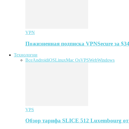
VPN
Пожизненная подписка VPNSecure за $34
Технологии
Все
Android
iOS
Linux
Mac Os
VPS
Web
Windows
VPS
Обзор тарифа SLICE 512 Luxembourg о