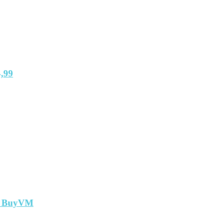
,99
т BuyVM