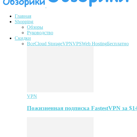
Главная
Shopping
Обзоры
Руководство
Скидки
Все
Cloud Storage
VPN
VPS
Web Hosting
Бесплатно
VPN
Пожизненная подписка FastestVPN за $1