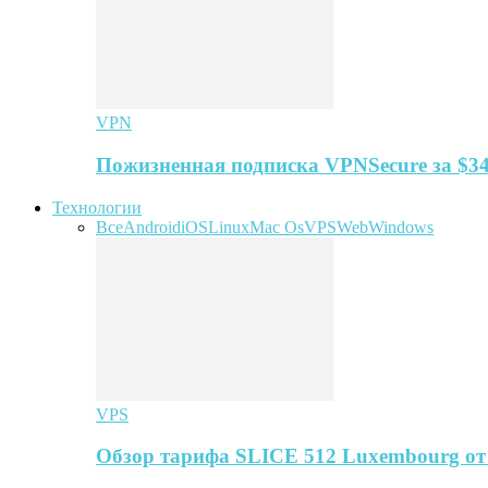
VPN
Пожизненная подписка VPNSecure за $34
Технологии
Все
Android
iOS
Linux
Mac Os
VPS
Web
Windows
VPS
Обзор тарифа SLICE 512 Luxembourg о