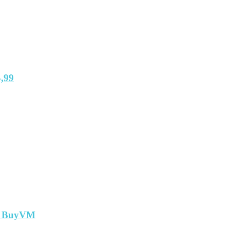
,99
т BuyVM