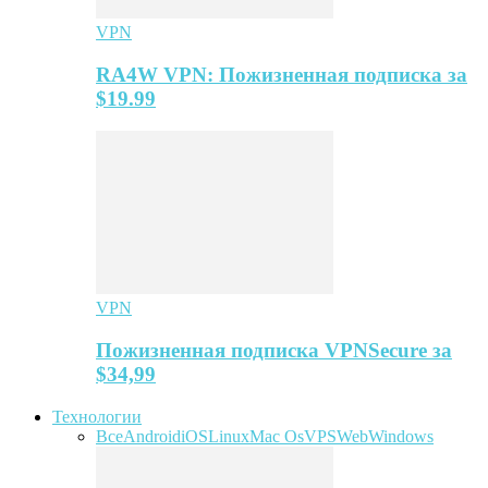
VPN
RA4W VPN: Пожизненная подписка за
$19.99
VPN
Пожизненная подписка VPNSecure за
$34,99
Технологии
Все
Android
iOS
Linux
Mac Os
VPS
Web
Windows