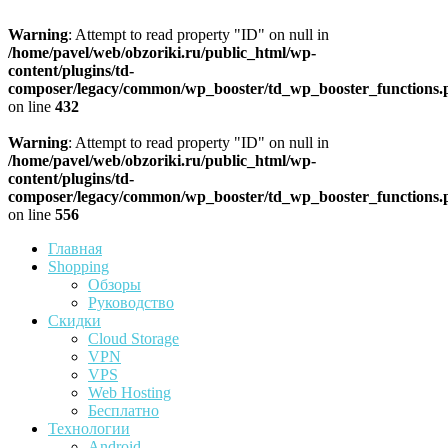
Warning
: Attempt to read property "ID" on null in
/home/pavel/web/obzoriki.ru/public_html/wp-
content/plugins/td-
composer/legacy/common/wp_booster/td_wp_booster_functions.
on line
432
Warning
: Attempt to read property "ID" on null in
/home/pavel/web/obzoriki.ru/public_html/wp-
content/plugins/td-
composer/legacy/common/wp_booster/td_wp_booster_functions.
on line
556
Главная
Shopping
Обзоры
Руководство
Скидки
Cloud Storage
VPN
VPS
Web Hosting
Бесплатно
Технологии
Android