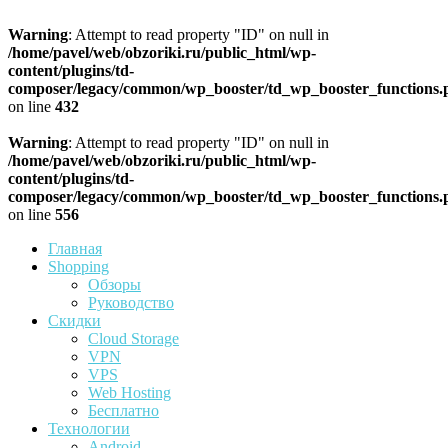
Warning
: Attempt to read property "ID" on null in
/home/pavel/web/obzoriki.ru/public_html/wp-
content/plugins/td-
composer/legacy/common/wp_booster/td_wp_booster_functions.
on line
432
Warning
: Attempt to read property "ID" on null in
/home/pavel/web/obzoriki.ru/public_html/wp-
content/plugins/td-
composer/legacy/common/wp_booster/td_wp_booster_functions.
on line
556
Главная
Shopping
Обзоры
Руководство
Скидки
Cloud Storage
VPN
VPS
Web Hosting
Бесплатно
Технологии
Android