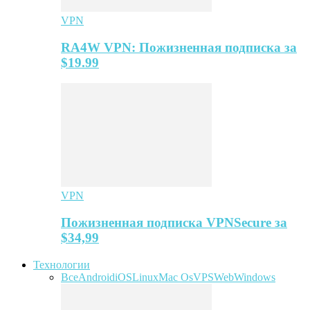
VPN
RA4W VPN: Пожизненная подписка за
$19.99
VPN
Пожизненная подписка VPNSecure за
$34,99
Технологии
Все
Android
iOS
Linux
Mac Os
VPS
Web
Windows