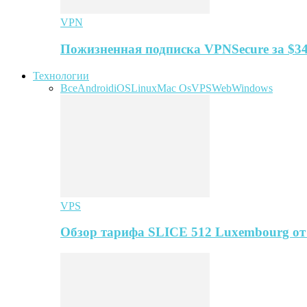
VPN
Пожизненная подписка VPNSecure за $34
Технологии
Все
Android
iOS
Linux
Mac Os
VPS
Web
Windows
VPS
Обзор тарифа SLICE 512 Luxembourg о