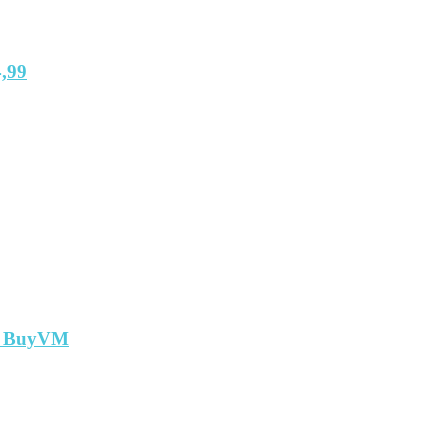
,99
т BuyVM