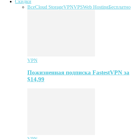
Скидки
Все
Cloud Storage
VPN
VPS
Web Hosting
Бесплатно
VPN
Пожизненная подписка FastestVPN за
$14,99
VPN