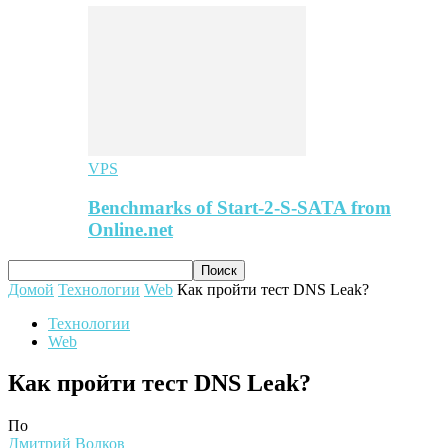
VPS
Benchmarks of Start-2-S-SATA from
Online.net
Домой
Технологии
Web
Как пройти тест DNS Leak?
Технологии
Web
Как пройти тест DNS Leak?
По
Дмитрий Волков