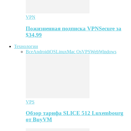
VPN
Пожизненная подписка VPNSecure за
$34,99
Технологии
Все
Android
iOS
Linux
Mac Os
VPS
Web
Windows
VPS
Обзор тарифа SLICE 512 Luxembourg
от BuyVM