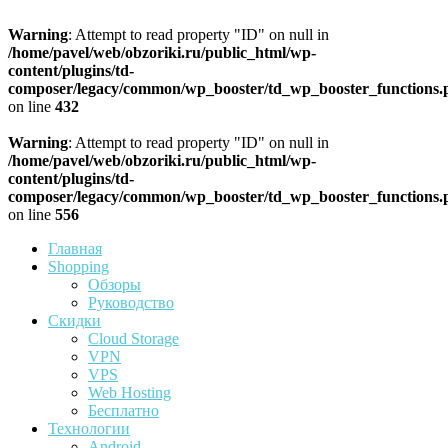
Warning
: Attempt to read property "ID" on null in
/home/pavel/web/obzoriki.ru/public_html/wp-
content/plugins/td-
composer/legacy/common/wp_booster/td_wp_booster_functions.
on line
432
Warning
: Attempt to read property "ID" on null in
/home/pavel/web/obzoriki.ru/public_html/wp-
content/plugins/td-
composer/legacy/common/wp_booster/td_wp_booster_functions.
on line
556
Главная
Shopping
Обзоры
Руководство
Скидки
Cloud Storage
VPN
VPS
Web Hosting
Бесплатно
Технологии
Android