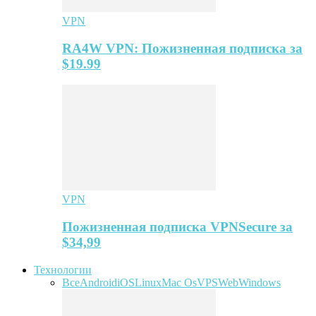
VPN
RA4W VPN: Пожизненная подписка за
$19.99
VPN
Пожизненная подписка VPNSecure за
$34,99
Технологии
Все
Android
iOS
Linux
Mac Os
VPS
Web
Windows