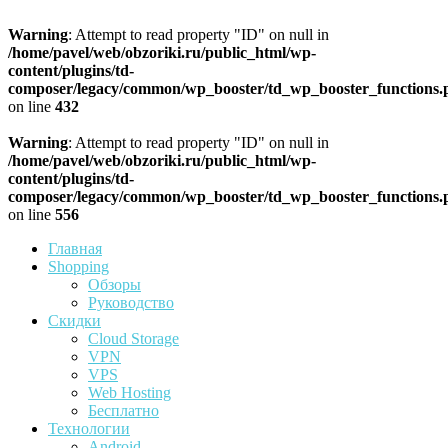
Warning
: Attempt to read property "ID" on null in
/home/pavel/web/obzoriki.ru/public_html/wp-
content/plugins/td-
composer/legacy/common/wp_booster/td_wp_booster_functions.
on line
432
Warning
: Attempt to read property "ID" on null in
/home/pavel/web/obzoriki.ru/public_html/wp-
content/plugins/td-
composer/legacy/common/wp_booster/td_wp_booster_functions.
on line
556
Главная
Shopping
Обзоры
Руководство
Скидки
Cloud Storage
VPN
VPS
Web Hosting
Бесплатно
Технологии
Android