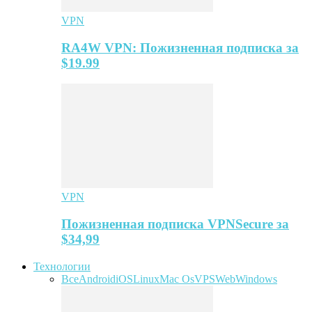
VPN
RA4W VPN: Пожизненная подписка за
$19.99
VPN
Пожизненная подписка VPNSecure за
$34,99
Технологии
Все
Android
iOS
Linux
Mac Os
VPS
Web
Windows