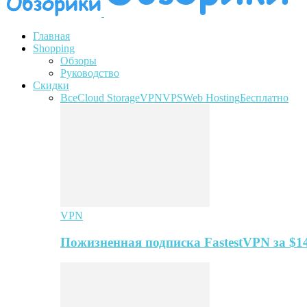
Главная
Shopping
Обзоры
Руководство
Скидки
Все
Cloud Storage
VPN
VPS
Web Hosting
Бесплатно
VPN
Пожизненная подписка FastestVPN за $1