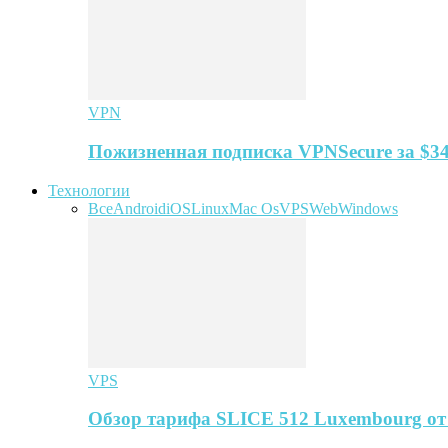
VPN
Пожизненная подписка VPNSecure за $34
Технологии
Все
Android
iOS
Linux
Mac Os
VPS
Web
Windows
VPS
Обзор тарифа SLICE 512 Luxembourg о