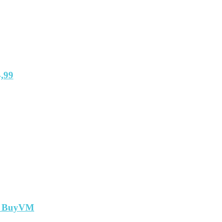
,99
т BuyVM