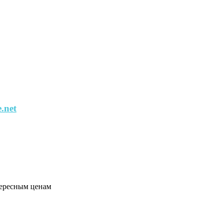
.net
тересным ценам