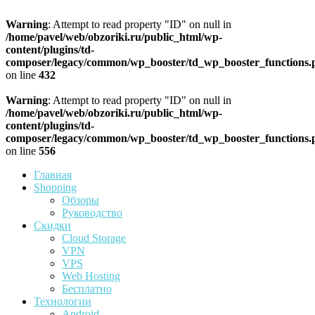
Warning
: Attempt to read property "ID" on null in
/home/pavel/web/obzoriki.ru/public_html/wp-
content/plugins/td-
composer/legacy/common/wp_booster/td_wp_booster_functions.
on line
432
Warning
: Attempt to read property "ID" on null in
/home/pavel/web/obzoriki.ru/public_html/wp-
content/plugins/td-
composer/legacy/common/wp_booster/td_wp_booster_functions.
on line
556
Главная
Shopping
Обзоры
Руководство
Скидки
Cloud Storage
VPN
VPS
Web Hosting
Бесплатно
Технологии
Android