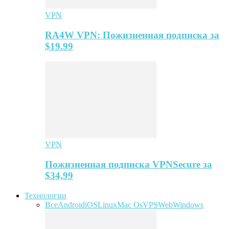
VPN
RA4W VPN: Пожизненная подписка за
$19.99
VPN
Пожизненная подписка VPNSecure за
$34,99
Технологии
Все
Android
iOS
Linux
Mac Os
VPS
Web
Windows