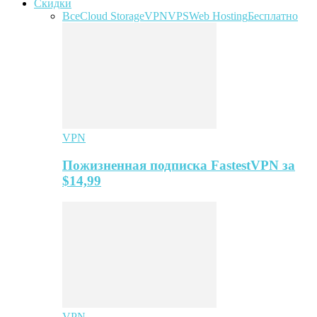
Скидки
Все
Cloud Storage
VPN
VPS
Web Hosting
Бесплатно
VPN
Пожизненная подписка FastestVPN за
$14,99
VPN