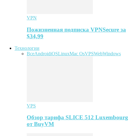
VPN
Пожизненная подписка VPNSecure за
$34,99
Технологии
Все
Android
iOS
Linux
Mac Os
VPS
Web
Windows
VPS
Обзор тарифа SLICE 512 Luxembourg
от BuyVM