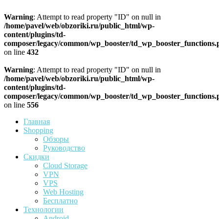
Warning
: Attempt to read property "ID" on null in
/home/pavel/web/obzoriki.ru/public_html/wp-
content/plugins/td-
composer/legacy/common/wp_booster/td_wp_booster_functions.
on line
432
Warning
: Attempt to read property "ID" on null in
/home/pavel/web/obzoriki.ru/public_html/wp-
content/plugins/td-
composer/legacy/common/wp_booster/td_wp_booster_functions.
on line
556
Главная
Shopping
Обзоры
Руководство
Скидки
Cloud Storage
VPN
VPS
Web Hosting
Бесплатно
Технологии
Android