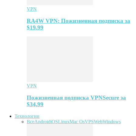
VPN
RA4W VPN: Пожизненная подписка за
$19.99
VPN
Пожизненная подписка VPNSecure за
$34,99
Технологии
Все
Android
iOS
Linux
Mac Os
VPS
Web
Windows