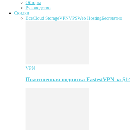
Обзоры
Руководство
Скидки
Все
Cloud Storage
VPN
VPS
Web Hosting
Бесплатно
VPN
Пожизненная подписка FastestVPN за $1