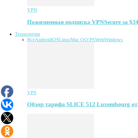
VPN
Пожизненная подписка VPNSecure за $34
Технологии
Все
Android
iOS
Linux
Mac Os
VPS
Web
Windows
VPS
Обзор тарифа SLICE 512 Luxembourg о