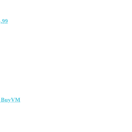
,99
т BuyVM