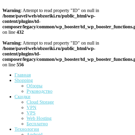
Warning
: Attempt to read property "ID" on null in
/home/pavel/web/obzoriki.ru/public_html/wp-
content/plugins/td-
composer/legacy/common/wp_booster/td_wp_booster_functions.
on line
432
Warning
: Attempt to read property "ID" on null in
/home/pavel/web/obzoriki.ru/public_html/wp-
content/plugins/td-
composer/legacy/common/wp_booster/td_wp_booster_functions.
on line
556
Главная
Shopping
Обзоры
Руководство
Скидки
Cloud Storage
VPN
VPS
Web Hosting
Бесплатно
Технологии
Android