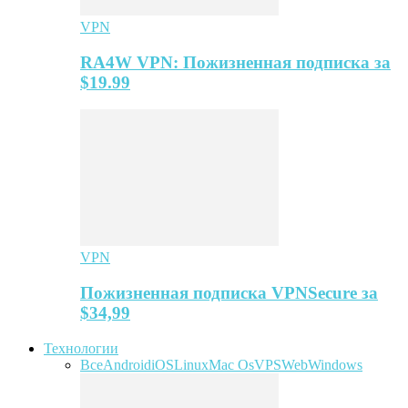
VPN
RA4W VPN: Пожизненная подписка за
$19.99
VPN
Пожизненная подписка VPNSecure за
$34,99
Технологии
Все
Android
iOS
Linux
Mac Os
VPS
Web
Windows