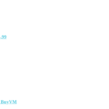
,99
т BuyVM