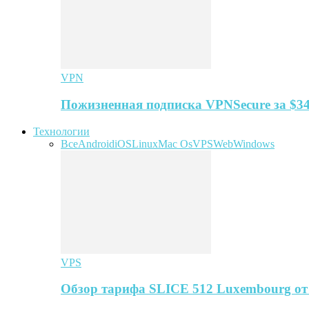
VPN
Пожизненная подписка VPNSecure за $34
Технологии
Все
Android
iOS
Linux
Mac Os
VPS
Web
Windows
VPS
Обзор тарифа SLICE 512 Luxembourg о