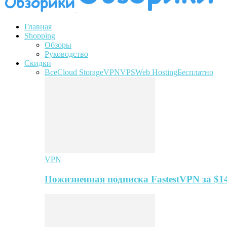
Главная
Shopping
Обзоры
Руководство
Скидки
Все
Cloud Storage
VPN
VPS
Web Hosting
Бесплатно
VPN
Пожизненная подписка FastestVPN за $1