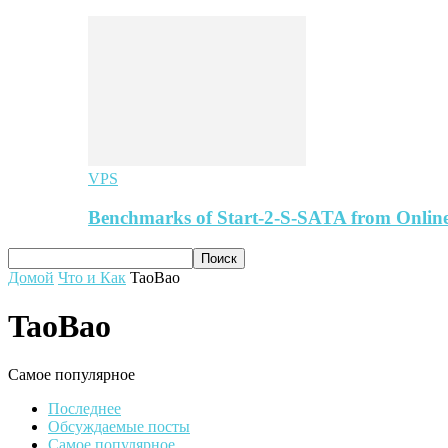
VPS
Benchmarks of Start-2-S-SATA from Online
Домой
Что и Как
TaoBao
TaoBao
Самое популярное
Последнее
Обсуждаемые посты
Самое популярное