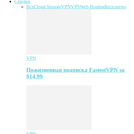
Скидки
Все
Cloud Storage
VPN
VPS
Web Hosting
Бесплатно
VPN
Пожизненная подписка FastestVPN за
$14,99
VPN