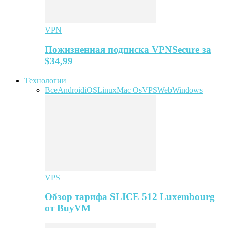
VPN
Пожизненная подписка VPNSecure за
$34,99
Технологии
Все
Android
iOS
Linux
Mac Os
VPS
Web
Windows
VPS
Обзор тарифа SLICE 512 Luxembourg
от BuyVM