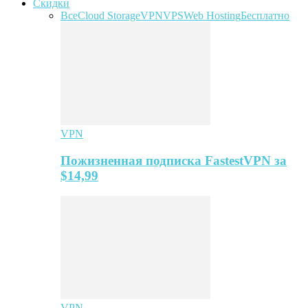
Скидки
Все
Cloud Storage
VPN
VPS
Web Hosting
Бесплатно
VPN
Пожизненная подписка FastestVPN за
$14,99
VPN