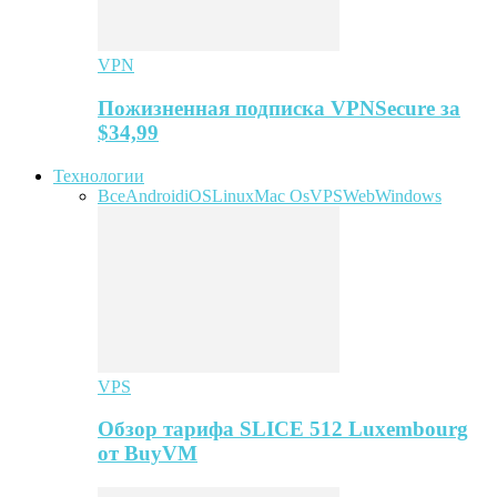
VPN
Пожизненная подписка VPNSecure за
$34,99
Технологии
Все
Android
iOS
Linux
Mac Os
VPS
Web
Windows
VPS
Обзор тарифа SLICE 512 Luxembourg
от BuyVM