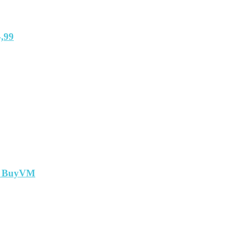
,99
т BuyVM