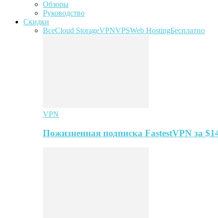
Обзоры
Руководство
Скидки
Все
Cloud Storage
VPN
VPS
Web Hosting
Бесплатно
VPN
Пожизненная подписка FastestVPN за $1