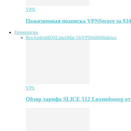
VPN
Пожизненная подписка VPNSecure за $34
Технологии
Все
Android
iOS
Linux
Mac Os
VPS
Web
Windows
VPS
Обзор тарифа SLICE 512 Luxembourg о