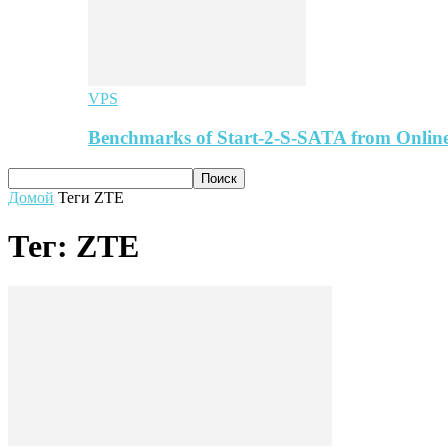
VPS
Benchmarks of Start-2-S-SATA from Online
Домой
Теги
ZTE
Тег: ZTE