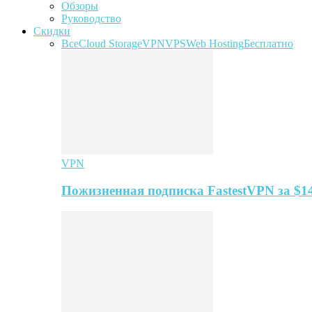
Обзоры
Руководство
Скидки
Все
Cloud Storage
VPN
VPS
Web Hosting
Бесплатно
VPN
Пожизненная подписка FastestVPN за $1