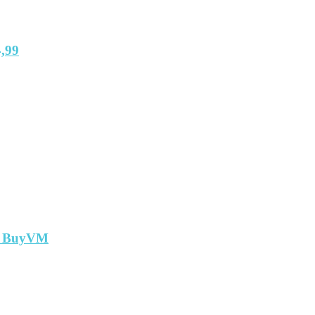
,99
т BuyVM