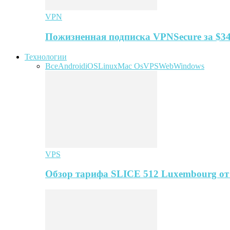
VPN
Пожизненная подписка VPNSecure за $34
Технологии
Все
Android
iOS
Linux
Mac Os
VPS
Web
Windows
VPS
Обзор тарифа SLICE 512 Luxembourg о