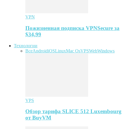
VPN
Пожизненная подписка VPNSecure за
$34,99
Технологии
Все
Android
iOS
Linux
Mac Os
VPS
Web
Windows
VPS
Обзор тарифа SLICE 512 Luxembourg
от BuyVM