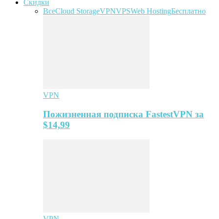
Скидки
Все
Cloud Storage
VPN
VPS
Web Hosting
Бесплатно
VPN
Пожизненная подписка FastestVPN за
$14,99
VPN