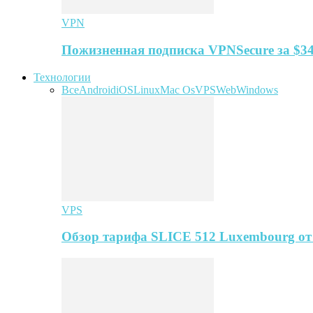
VPN
Пожизненная подписка VPNSecure за $34
Технологии
Все
Android
iOS
Linux
Mac Os
VPS
Web
Windows
VPS
Обзор тарифа SLICE 512 Luxembourg о