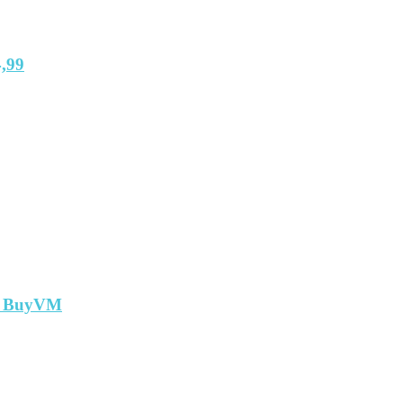
,99
т BuyVM