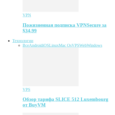
VPN
Пожизненная подписка VPNSecure за
$34,99
Технологии
Все
Android
iOS
Linux
Mac Os
VPS
Web
Windows
VPS
Обзор тарифа SLICE 512 Luxembourg
от BuyVM