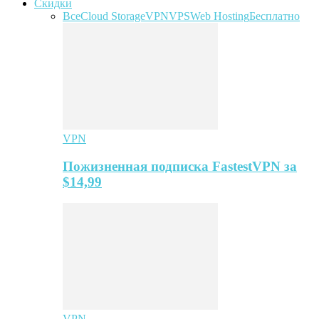
Скидки
Все
Cloud Storage
VPN
VPS
Web Hosting
Бесплатно
VPN
Пожизненная подписка FastestVPN за
$14,99
VPN