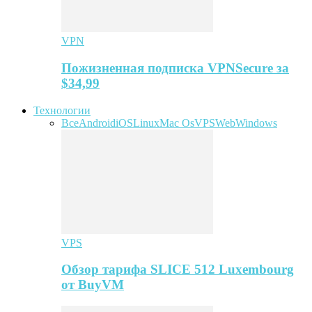
VPN
Пожизненная подписка VPNSecure за
$34,99
Технологии
Все
Android
iOS
Linux
Mac Os
VPS
Web
Windows
VPS
Обзор тарифа SLICE 512 Luxembourg
от BuyVM