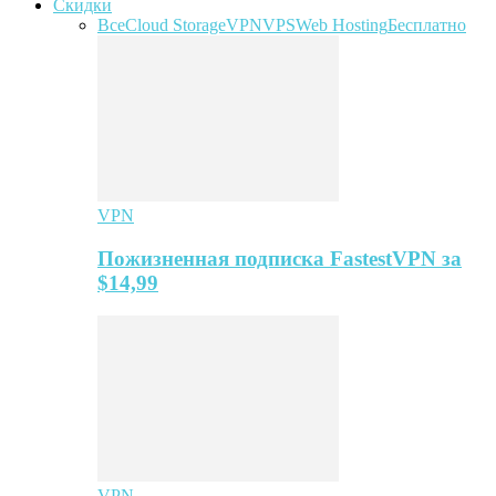
Скидки
Все
Cloud Storage
VPN
VPS
Web Hosting
Бесплатно
VPN
Пожизненная подписка FastestVPN за
$14,99
VPN