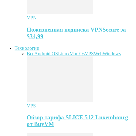
VPN
Пожизненная подписка VPNSecure за
$34,99
Технологии
Все
Android
iOS
Linux
Mac Os
VPS
Web
Windows
VPS
Обзор тарифа SLICE 512 Luxembourg
от BuyVM