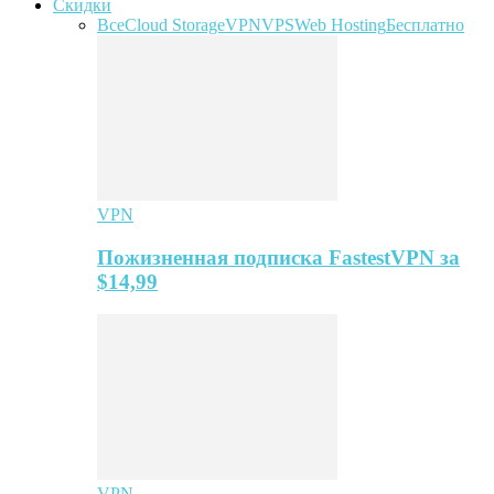
Скидки
Все
Cloud Storage
VPN
VPS
Web Hosting
Бесплатно
VPN
Пожизненная подписка FastestVPN за
$14,99
VPN